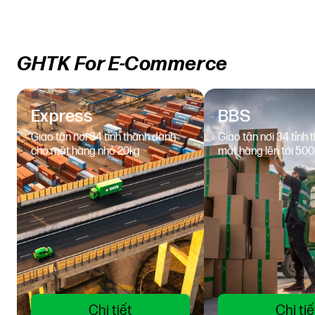
GHTK For E-Commerce
Express
BBS
Giao tận nơi 34 tỉnh thành dành
Giao tận nơi 34 tỉnh 
cho mặt hàng nhỏ 20kg
mặt hàng lên tới 50
Chi tiết
Chi tiế