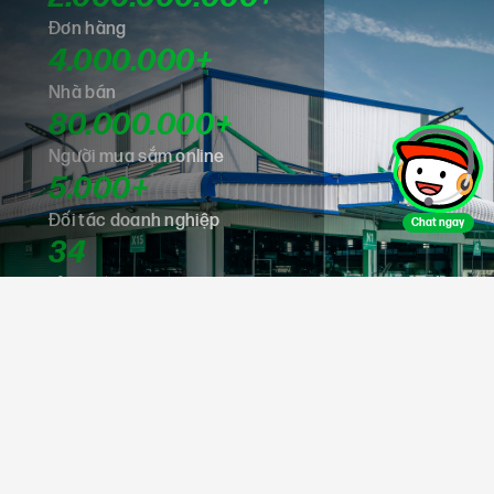
Đơn hàng
4.000.000+
Nhà bán
80.000.000+
Người mua sắm online
5.000+
Đối tác doanh nghiệp
Chat ngay
34
Tỉnh thành
3.321
Xã phường