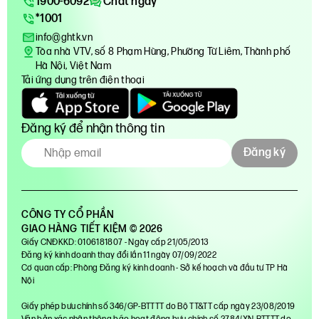
1900-6092
Chat ngay
*1001
info@ghtk.vn
Tòa nhà VTV, số 8 Phạm Hùng, Phường Từ Liêm, Thành phố
Hà Nội, Việt Nam
Tải ứng dụng trên điện thoại
Đăng ký để nhận thông tin
Đăng ký
CÔNG TY CỔ PHẦN
GIAO HÀNG TIẾT KIỆM © 2026
Giấy CNĐKKD: 0106181807 - Ngày cấp 21/05/2013
Đăng ký kinh doanh thay đổi lần 11 ngày 07/09/2022
Cơ quan cấp: Phòng Đăng ký kinh doanh - Sở kế hoạch và đầu tư TP Hà
Nội
Giấy phép bưu chính số 346/GP-BTTTT do Bộ TT&TT cấp ngày 23/08/2019