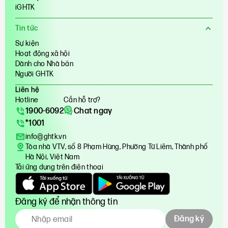
iGHTK
Tin tức
Sự kiện
Hoạt động xã hội
Dành cho Nhà bán
Người GHTK
Liên hệ
Hotline
Cần hỗ trợ?
1900-6092
Chat ngay
*1001
info@ghtk.vn
Tòa nhà VTV, số 8 Phạm Hùng, Phường Từ Liêm, Thành phố
Hà Nội, Việt Nam
Tải ứng dụng trên điện thoại
Đăng ký để nhận thông tin
Đăng ký