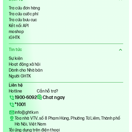
Tra cứu đơn hàng
Tra cứu cước phí
Tra cứu bưu cục
Kết nối API
moshop
iGHTK
Tin tức
Sự kiện
Hoạt động xã hội
Dành cho Nhà bán
Người GHTK
Liên hệ
Hotline
Cần hỗ trợ?
1900-6092
Chat ngay
*1001
info@ghtk.vn
Tòa nhà VTV, số 8 Phạm Hùng, Phường Từ Liêm, Thành phố
Hà Nội, Việt Nam
Tải ứng dụng trên điện thoại