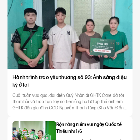
Hành trình trao yêu thương số 93: Ánh sáng diệu
kỳ ở lại
Cuối tuần vừa qua, đại diện Quỹ Nhân ái GHTK Care đã tới
thăm hỏi và trao tận tay số tiền ủng hộ từ tập thể anh em
GHTK đến gia đình COD Nguyễn Thanh Tùng (Kho Vân Đồn –
Quảng Ninh). Sự ra đi đột ngột của anh là một cú sốc quá
lớn, để lại khoảng trống không thể lấp đầy cho gia đình. Anh
Rộn ràng niềm vui ngày Quốc tế
Tùng vốn là
Thiếu nhi 1/6