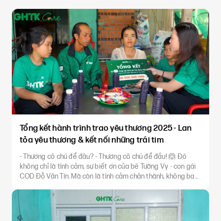
Tổng kết hành trình trao yêu thương 2025 - Lan
tỏa yêu thương & kết nối những trái tim
- Thương cô chú để đâu? - Thương cô chú để đầu! 🙆 Đó
không chỉ là tình cảm, sự biết ơn của bé Tường Vy - con gái
COD Đỗ Văn Tín. Mà còn là tình cảm chân thành, không bao
giờ quên của 14 gia đình gửi tới các Nhà hảo tâm, những
người đã chung tay ủng hộ giúp đỡ các đồng nghiệp, các
gia đình lúc khó k