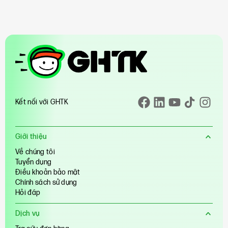
may qua đời do tai nạn điện giật khi
đang tưới rẫy. Căn nhà từng ngập
tràn tiếng cười nay lặ
Kết nối với GHTK
Giới thiệu
Về chúng tôi
Tuyển dụng
Điều khoản bảo mật
Chính sách sử dụng
Hỏi đáp
Dịch vụ