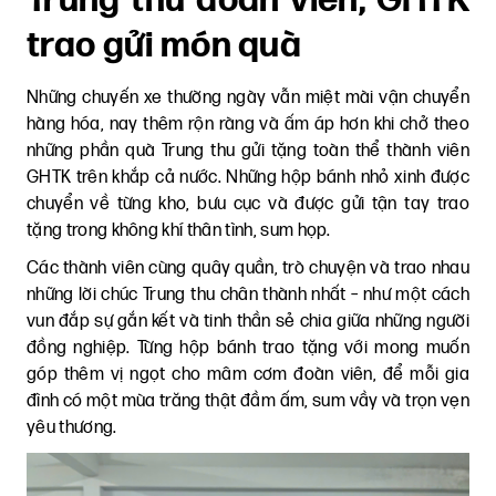
Trung thu đoàn viên, GHTK
trao gửi món quà
Những chuyến xe thường ngày vẫn miệt mài vận chuyển
hàng hóa, nay thêm rộn ràng và ấm áp hơn khi chở theo
những phần quà Trung thu gửi tặng toàn thể thành viên
GHTK trên khắp cả nước. Những hộp bánh nhỏ xinh được
chuyển về từng kho, bưu cục và được gửi tận tay trao
tặng trong không khí thân tình, sum họp.
Các thành viên cùng quây quần, trò chuyện và trao nhau
những lời chúc Trung thu chân thành nhất – như một cách
vun đắp sự gắn kết và tinh thần sẻ chia giữa những người
đồng nghiệp. Từng hộp bánh trao tặng với mong muốn
góp thêm vị ngọt cho mâm cơm đoàn viên, để mỗi gia
đình có một mùa trăng thật đầm ấm, sum vầy và trọn vẹn
yêu thương.