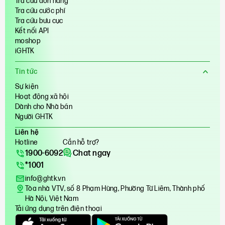
Tra cứu đơn hàng
Tra cứu cước phí
Tra cứu bưu cục
Kết nối API
moshop
iGHTK
Tin tức
Sự kiện
Hoạt động xã hội
Dành cho Nhà bán
Người GHTK
Liên hệ
Hotline
Cần hỗ trợ?
1900-6092
Chat ngay
*1001
info@ghtk.vn
Tòa nhà VTV, số 8 Phạm Hùng, Phường Từ Liêm, Thành phố
Hà Nội, Việt Nam
Tải ứng dụng trên điện thoại