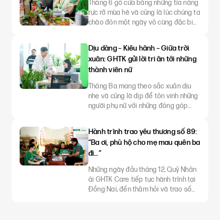
Tháng 6 gõ cửa bằng những tia nắng
rực rỡ mùa hè và cũng là lúc chúng ta
chào đón một ngày vô cùng đặc biệt
– Ngày Quốc tế Thiếu nhi 1/6. Dịp 1/6
năm nay, GHTK tổ chức nhiều các
Dịu dàng – Kiêu hãnh – Giữa trời
hoạt động dành cho con em. Vừa thể
xuân: GHTK gửi lời tri ân tới những
hiện sự quan tâm dành cho các con.
thành viên nữ
Vừa là cầu nối để kết nối các gia
đình. Người bạn đồ
Tháng Ba mang theo sắc xuân dịu
nhẹ và cũng là dịp để tôn vinh những
người phụ nữ với những đóng góp
bền bỉ trong công việc và cuộc sống.
Nhân ngày Quốc tế Phụ nữ 8/3, GHTK
Hành trình trao yêu thương số 89:
đã gửi tặng những món quà nhỏ tới
“Ba ơi, phù hộ cho mẹ mau quên ba
các thành viên nữ đang làm việc tại
đi…”
các kho, văn phòng và hub trên cả
nước. Đi kèm là tấm thi
Những ngày đầu tháng 12, Quỹ Nhân
ái GHTK Care tiếp tục hành trình tại
Đồng Nai, đến thăm hỏi và trao số
tiền ủng hộ tới gia đình anh Nguyễn
Hoàng Anh Tuấn – Nhân viên giao
nhận - Kho Tân Phú. Anh Tuấn không