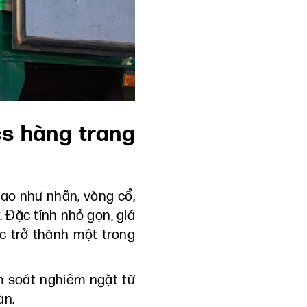
cs hàng trang
cao như nhẫn, vòng cổ,
. Đặc tính nhỏ gọn, giá
ức trở thành một trong
m soát nghiêm ngặt từ
àn.