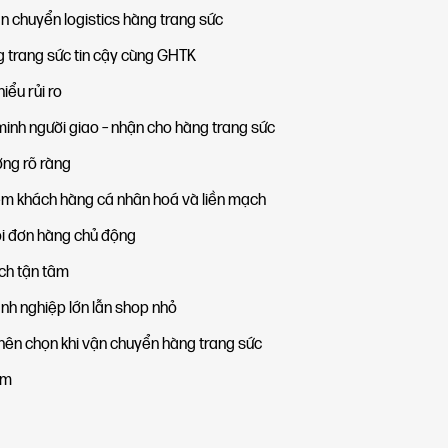
ận chuyển logistics hàng trang sức
ng trang sức tin cậy cùng GHTK
hiểu rủi ro
minh người giao – nhận cho hàng trang sức
ường rõ ràng
iệm khách hàng cá nhân hoá và liền mạch
õi đơn hàng chủ động
ách tận tâm
anh nghiệp lớn lẫn shop nhỏ
nên chọn khi vận chuyển hàng trang sức
ểm