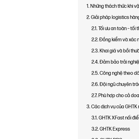
1. Những thách thức khi v
2. Giải pháp logistics hà
2.1. Tối ưu an toàn – tối t
2.2. Đồng kiểm và xác 
2.3. Khai giá và bồi th
2.4. Đảm bảo trải ngh
2.5. Công nghệ theo d
2.6. Đội ngũ chuyên tr
2.7. Phù hợp cho cả do
3. Các dịch vụ của GHTK 
3.1. GHTK XFast nối đi
3.2. GHTK Express