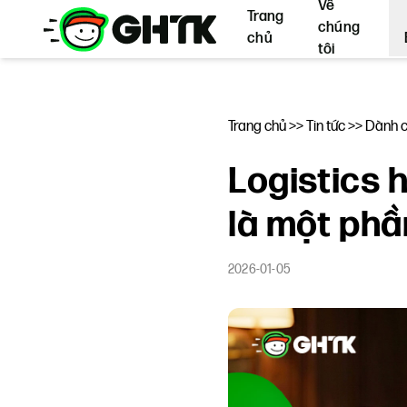
Về
Trang
chúng
chủ
tôi
Trang chủ
>>
Tin tức
>>
Dành c
Logistics 
là một phầ
2026-01-05